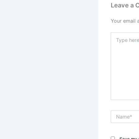
Leave a
Your email 
Type
here..
Name*
Save my n